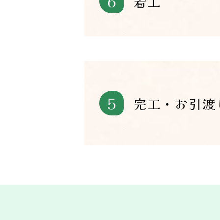
6
着工
5
完工・お引渡