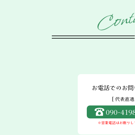
t
n
o
C
お電話でのお問
[ 代表直通 
090-419
※営業電話はお断りし