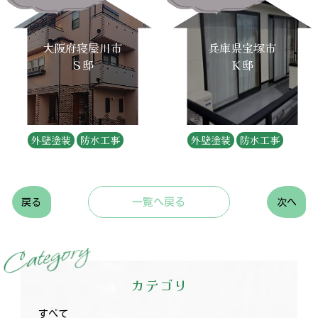
大阪府寝屋川市
兵庫県宝塚市
Ｓ邸
Ｋ邸
外壁塗装
防水工事
外壁塗装
防水工事
一覧へ戻る
戻る
次へ
y
r
o
g
e
t
a
C
カテゴリ
すべて