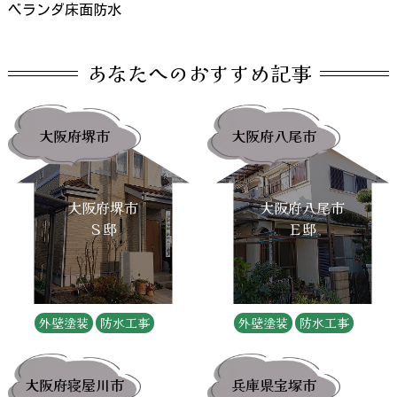
ベランダ床面防水
あなたへのおすすめ記事
大阪府堺市
大阪府八尾市
大阪府堺市
大阪府八尾市
Ｓ邸
Ｅ邸
外壁塗装
防水工事
外壁塗装
防水工事
大阪府寝屋川市
兵庫県宝塚市