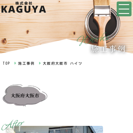
s
k
r
o
W
施工事例
TOP
施工事例
大阪府大阪市 ハイツ
大阪府大阪市
r
e
t
f
A