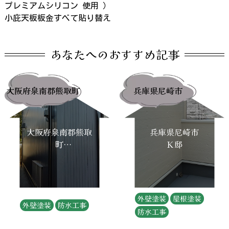
プレミアムシリコン 使用 ）
小庇天板板金すべて貼り替え
あなたへのおすすめ記事
大阪府泉南郡熊取町
兵庫県尼崎市
大阪府泉南郡熊取
兵庫県尼崎市
町
Ｋ邸
Ｎ邸
外壁塗装
屋根塗装
外壁塗装
防水工事
防水工事