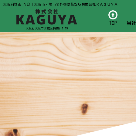
大阪府堺市 Ｎ邸｜大阪市・堺市で外壁塗装なら株式会社ＫＡＧＵＹＡ
TOP
当
大阪府大阪市此花区梅香2-1-19