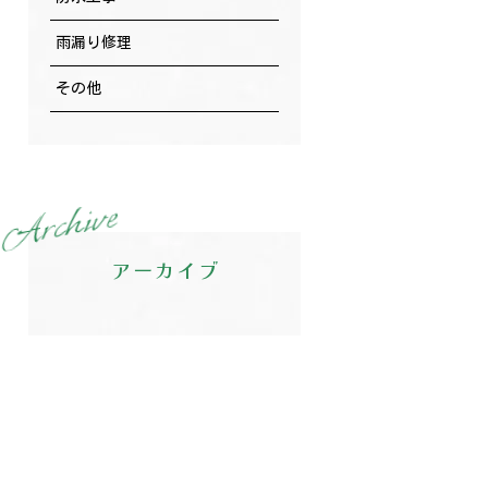
雨漏り修理
その他
e
v
i
h
c
r
A
アーカイブ