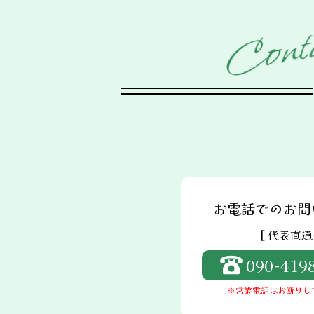
t
n
o
C
お電話でのお問
[ 代表直通 
090-419
※営業電話はお断りし