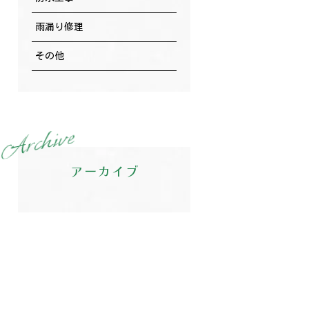
雨漏り修理
その他
e
v
i
h
c
r
A
アーカイブ