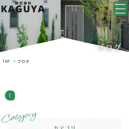
g
o
l
B
ブログ
TOP
ブログ
1
y
r
o
g
e
t
a
C
カテゴリ